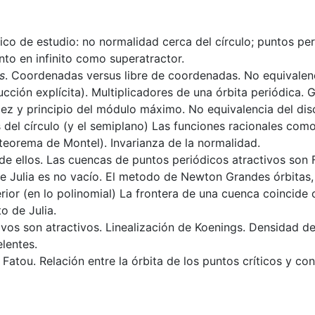
ico de estudio: no normalidad cerca del círculo; puntos per
unto en infinito como superatractor.
s
. Coordenadas versus libre de coordenadas. No equivalenci
ucción explícita). Multiplicadores de una órbita periódica. G
idez y principio del módulo máximo. No equivalencia del di
del círculo (y el semiplano) Las funciones racionales como
eorema de Montel). Invarianza de la normalidad.
) de ellos. Las cuencas de puntos periódicos atractivos son 
de Julia es no vacío. El metodo de Newton Grandes órbitas,
erior (en lo polinomial) La frontera de una cuenca coincide
o de Julia.
vos son atractivos. Linealización de Koenings. Densidad de
elentes.
 Fatou. Relación entre la órbita de los puntos críticos y co