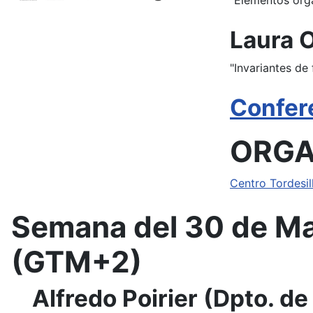
"Elementos orga
Laura O
"Invariantes de
Confere
ORGA
Centro Tordesil
Semana del 30 de May
(GTM+2)
Alfredo Poirier (Dpto. d