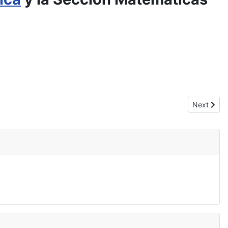
Next artic
Next