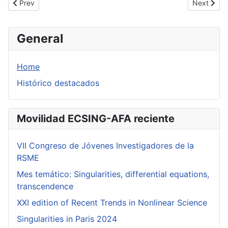
Previous article: Seminario Félix Álvaro Carnicero Martín
Next artic
Prev
Next
General
Home
Histórico destacados
Movilidad ECSING-AFA reciente
VII Congreso de Jóvenes Investigadores de la
RSME
Mes temático: Singularities, differential equations,
transcendence
XXI edition of Recent Trends in Nonlinear Science
Singularities in Paris 2024