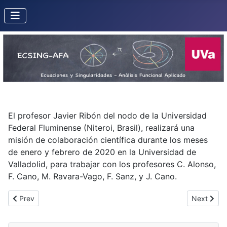
El profesor Javier Ribón del nodo de la Universidad
Federal Fluminense (Niteroi, Brasil), realizará una
misión de colaboración científica durante los meses
de enero y febrero de 2020 en la Universidad de
Valladolid, para trabajar con los profesores C. Alonso,
F. Cano, M. Ravara-Vago, F. Sanz, y J. Cano.
Previous article: Misión de P. Fortuny a la UVa en enero 2020
Next artic
Prev
Next