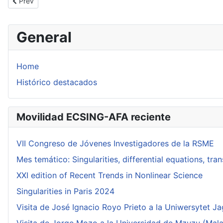
Previous article: Visita de Jorge Mozo a la Universidad de Rennes
Prev
General
Home
Histórico destacados
Movilidad ECSING-AFA reciente
VII Congreso de Jóvenes Investigadores de la RSME
Mes temático: Singularities, differential equations, tr
XXI edition of Recent Trends in Nonlinear Science
Singularities in Paris 2024
Visita de José Ignacio Royo Prieto a la Uniwersytet Ja