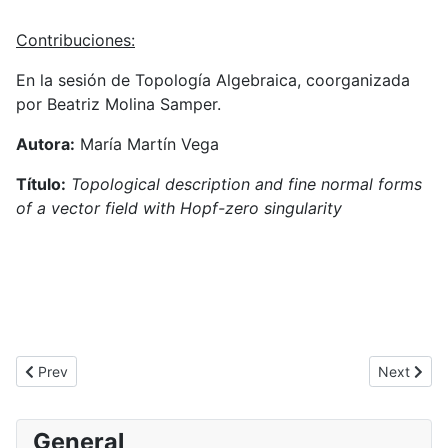
Contribuciones:
En la sesión de Topología Algebraica, coorganizada
por Beatriz Molina Samper.
Autora:
María Martín Vega
Título:
Topological description and fine normal forms
of a vector field with Hopf-zero singularity
Previous article: XXI edition of Recent Trends in Nonlinear Scien
Next articl
Prev
Next
General