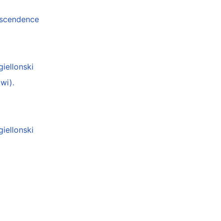
anscendence
giellonski
wi).
giellonski