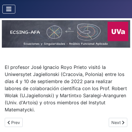
El profesor José Ignacio Royo Prieto visitó la
Uniwersytet Jagiellonski (Cracovia, Polonia) entre los
días 4 y 10 de septiembre de 2022 para realizar
labores de colaboración científica con los Prof. Robert
Wolak (U.Jagiellonski) y Martintxo Saralegi-Aranguren
(Univ. d'Artois) y otros miembros del Instytut
Matematycki.
Previous article: Visita de Jorge Mozo a la UNAM en Oaxaca
Next artic
Prev
Next