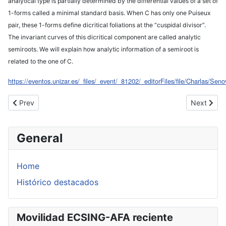
analytical type is partially determined by the differential values of a set of
1-forms called a minimal standard basis. When C has only one Puiseux
pair, these 1-forms define dicritical foliations at the “cuspidal divisor”.
The invariant curves of this dicritical component are called analytic
semiroots. We will explain how analytic information of a semiroot is
related to the one of C.
https://eventos.unizar.es/_files/_event/_81202/_editorFiles/file/Charlas/Senov
Previous article: XXVIII Encuentro de Topología
Next artic
Prev
Next
General
Home
Histórico destacados
Movilidad ECSING-AFA reciente