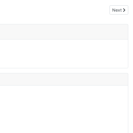
Next artic
Next