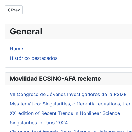
Previous article: Misión de Pablo González Sequeiros a la UPV/E
Prev
General
Home
Histórico destacados
Movilidad ECSING-AFA reciente
VII Congreso de Jóvenes Investigadores de la RSME
Mes temático: Singularities, differential equations, tr
XXI edition of Recent Trends in Nonlinear Science
Singularities in Paris 2024