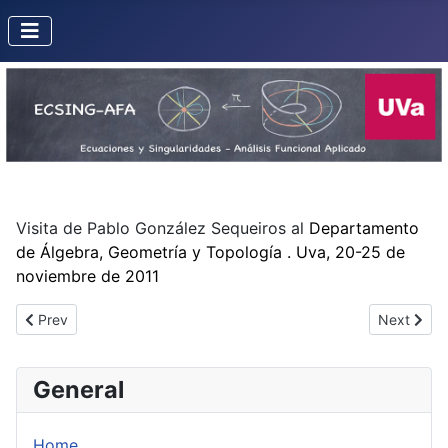
Visita de Pablo González Sequeiros al
Departamento
de
Álgebra, Geometría y Topología
.
Uva, 20-25 de
noviembre de 2011
Previous article: Misión de Pedro Fortuny a la UVa
Next artic
Prev
Next
General
Home