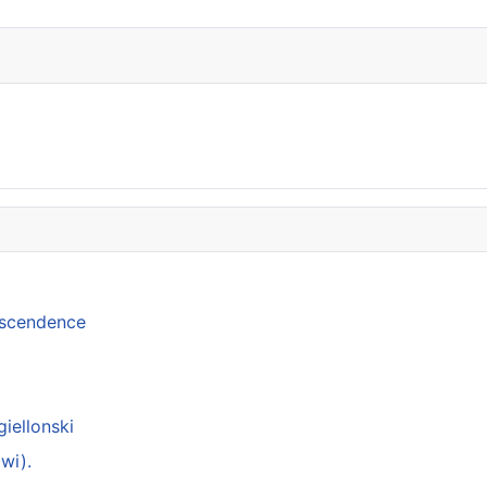
anscendence
giellonski
wi).