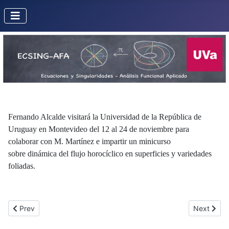
Fernando Alcalde visitará la Universidad de la República de
Uruguay en Montevideo del 12 al 24 de noviembre para
colaborar con M. Martínez e impartir un minicurso
sobre dinámica del flujo horocíclico en superficies y variedades
foliadas.
Previous article: Misión de Álvaro Lozano Rojo a la USC
Next artic
Prev
Next