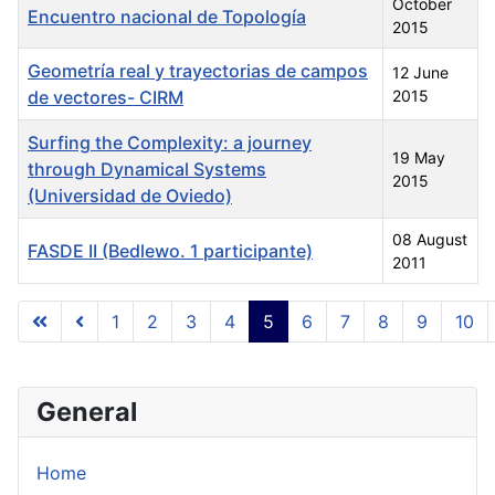
October
Encuentro nacional de Topología
2015
Geometría real y trayectorias de campos
12 June
de vectores- CIRM
2015
Surfing the Complexity: a journey
19 May
through Dynamical Systems
2015
(Universidad de Oviedo)
08 August
FASDE II (Bedlewo. 1 participante)
2011
Articles
1
2
3
4
5
6
7
8
9
10
Page 5 of 10
General
Home