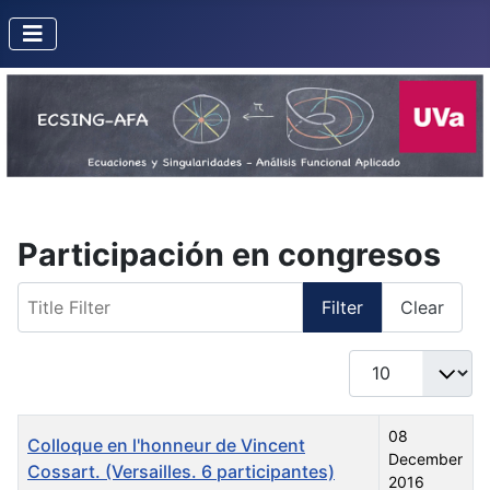
Participación en congresos
Title Filter
Filter
Clear
Display #
Title
Created Date
08
Colloque en l'honneur de Vincent
December
Cossart. (Versailles. 6 participantes)
2016