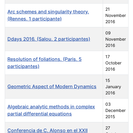
21
Arc schemes and singularity theory.
November
(Rennes. 1 participante)
2016
09
Ddays 2016. (Salou. 2 participantes)
November
2016
17
Resolution of foliations. (Paris. 5
October
participantes)
2016
15
Geometric Aspect of Modern Dynamics
January
2016
03
Algebraic analytic methods in complex
December
partial differential equations
2015
27
Conferencia de C. Alonso en el XXII