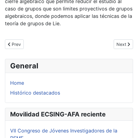
cierre algebraico que permite reducir el estudio al
caso de grupos que son limites proyectivos de grupos
algebraicos, donde podemos aplicar las técnicas de la
teoría de grupos de Lie.
Previous article: O. Gómez y J.A. Palma: Sistemas dinámicos dis
Next articl
Prev
Next
General
Home
Histórico destacados
Movilidad ECSING-AFA reciente
VII Congreso de Jóvenes Investigadores de la