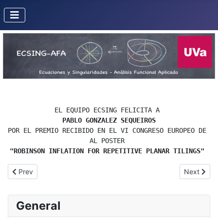
EL EQUIPO ECSING FELICITA A 
PABLO GONZALEZ SEQUEIROS
POR EL PREMIO RECIBIDO EN EL VI CONGRESO EUROPEO DE MA
AL POSTER 
"ROBINSON INFLATION FOR REPETITIVE PLANAR TILINGS" 
Previous article: José Manuel Aroca Hernández-Ros, doctor "Hon
Next artic
Prev
Next
General