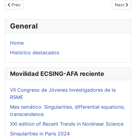
Previous article: Abramo Hefez en la UNICAN
Next artic
Prev
Next
General
Home
Histórico destacados
Movilidad ECSING-AFA reciente
VII Congreso de Jóvenes Investigadores de la
RSME
Mes temático: Singularities, differential equations,
transcendence
XXI edition of Recent Trends in Nonlinear Science
Singularities in Paris 2024