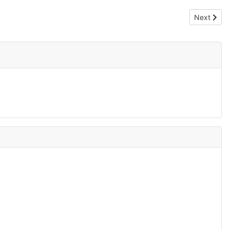
Next articl
Next