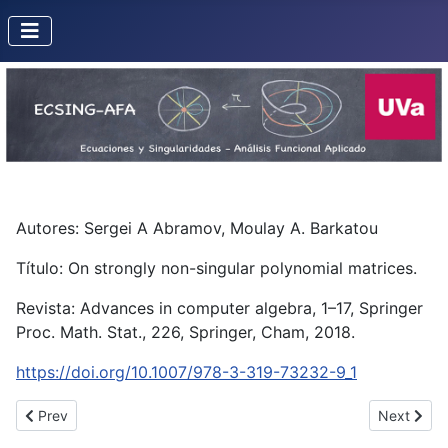
Autores: Sergei A Abramov, Moulay A. Barkatou
Título: On strongly non-singular polynomial matrices.
Revista: Advances in computer algebra, 1–17, Springer
Proc. Math. Stat., 226, Springer, Cham, 2018.
https://doi.org/10.1007/978-3-319-73232-9_1
Previous article: On the polar varieties of ruled hypersurfaces
Next articl
Prev
Next