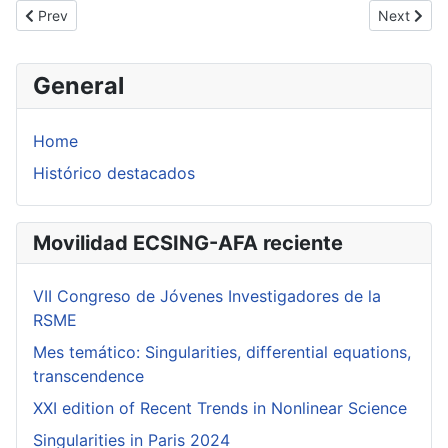
Previous article: Local polar invariants for plane singular foliation
Next artic
Prev
Next
General
Home
Histórico destacados
Movilidad ECSING-AFA reciente
VII Congreso de Jóvenes Investigadores de la
RSME
Mes temático: Singularities, differential equations,
transcendence
XXI edition of Recent Trends in Nonlinear Science
Singularities in Paris 2024