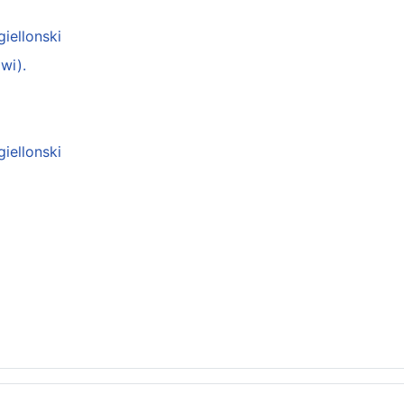
giellonski
wi).
giellonski