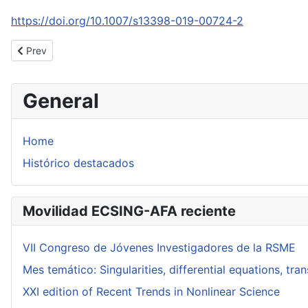
https://doi.org/10.1007/s13398-019-00724-2
Previous article: On the multiple-scale analysis for some linear p
Prev
General
Home
Histórico destacados
Movilidad ECSING-AFA reciente
VII Congreso de Jóvenes Investigadores de la RSME
Mes temático: Singularities, differential equations, tr
XXI edition of Recent Trends in Nonlinear Science