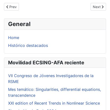
Previous article: Surfaces with central configuration and Dulac's 
Next artic
Prev
Next
General
Home
Histórico destacados
Movilidad ECSING-AFA reciente
VII Congreso de Jóvenes Investigadores de la
RSME
Mes temático: Singularities, differential equations,
transcendence
XXI edition of Recent Trends in Nonlinear Science