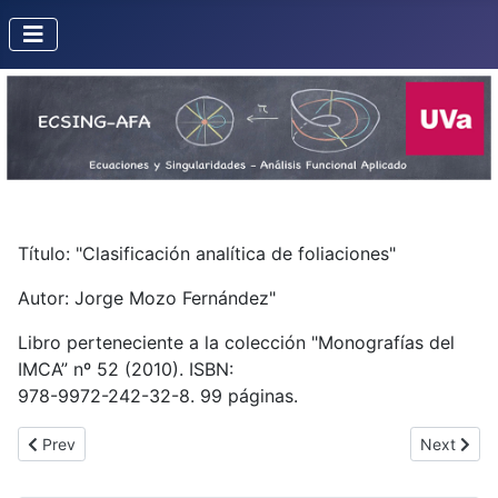
Título: "Clasificación analítica de foliaciones"
Autor: Jorge Mozo Fernández"
Libro perteneciente a la colección "Monografías del
IMCA” nº 52 (2010). ISBN:
978-9972-242-32-8. 99 páginas.
Previous article: Percolación relativa
Next artic
Prev
Next