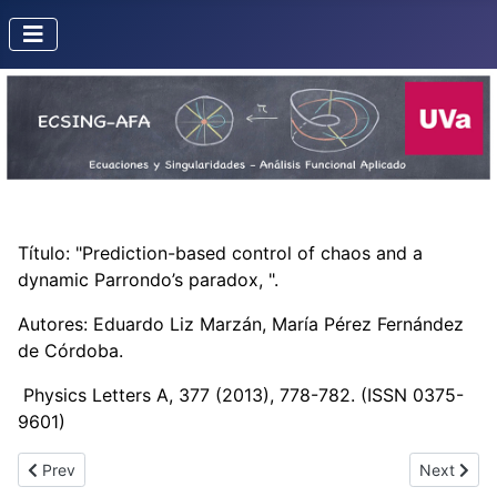
Título: "Prediction-based control of chaos and a
dynamic Parrondo’s paradox, ".
Autores: Eduardo Liz Marzán, María Pérez Fernández
de Córdoba.
Physics Letters A, 377 (2013), 778-782. (ISSN 0375-
9601)
Previous article: Percolación de Bernoulli de un pseudogrupo
Next articl
Prev
Next