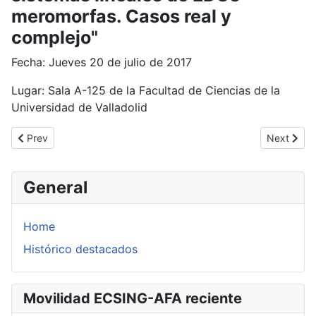
meromorfas. Casos real y
complejo"
Fecha: Jueves 20 de julio de 2017
Lugar: Sala A-125 de la Facultad de Ciencias de la
Universidad de Valladolid
Previous article: Conferencia en el ciclo "El IMUVA os habla"
Next artic
Prev
Next
General
Home
Histórico destacados
Movilidad ECSING-AFA reciente