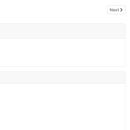
Next artic
Next