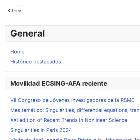
Previous article: Conferencia de Á. Lozano en Barcelona
Prev
General
Home
Histórico destacados
Movilidad ECSING-AFA reciente
VII Congreso de Jóvenes Investigadores de la RSME
Mes temático: Singularities, differential equations, tr
XXI edition of Recent Trends in Nonlinear Science
Singularities in Paris 2024