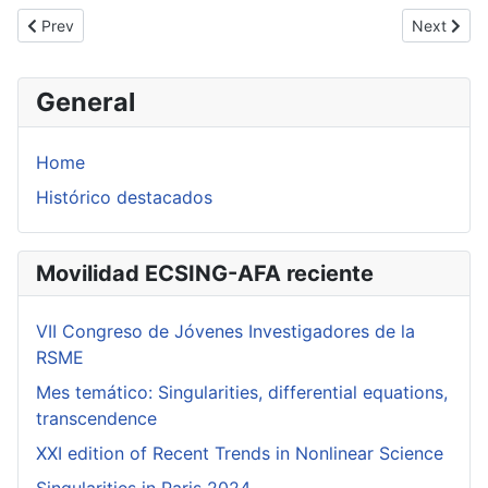
Previous article: Generalized Poincaré-Dulac singularities of holo
Next artic
Prev
Next
General
Home
Histórico destacados
Movilidad ECSING-AFA reciente
VII Congreso de Jóvenes Investigadores de la
RSME
Mes temático: Singularities, differential equations,
transcendence
XXI edition of Recent Trends in Nonlinear Science