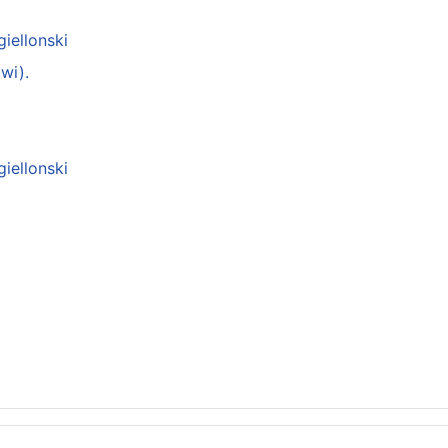
giellonski
wi).
giellonski