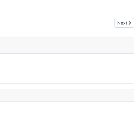
Next artic
Next