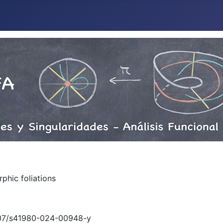
rphic foliations
.1007/s41980-024-00948-y