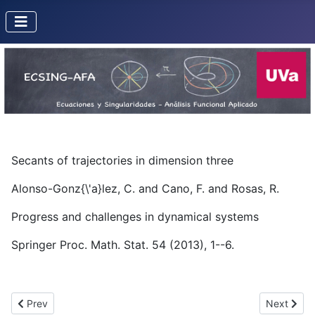
Secants of trajectories in dimension three
Alonso-Gonz{\'a}lez, C. and Cano, F. and Rosas, R.
Progress and challenges in dynamical systems
Springer Proc. Math. Stat. 54 (2013), 1--6.
Previous article: Jet schemes and minimal embedded desingulari
Next artic
Prev
Next