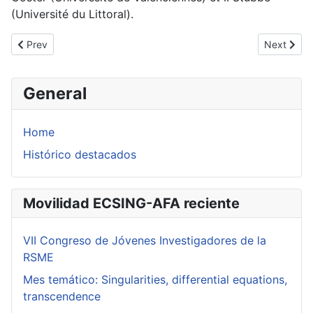
(Université du Littoral).
Previous article: Géométrie Analytique Réelle et Trajectoires de
Next artic
Prev
Next
General
Home
Histórico destacados
Movilidad ECSING-AFA reciente
VII Congreso de Jóvenes Investigadores de la
RSME
Mes temático: Singularities, differential equations,
transcendence