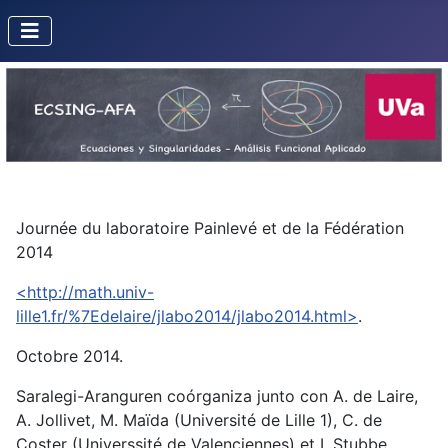
Journée du laboratoire Painlevé et de la Fédération
2014
<http://math.univ-
lille1.fr/%7Edelaire/jlabo2014/jlabo2014.html>
.
Octobre 2014.
Saralegi-Aranguren coórganiza junto con A. de Laire,
A. Jollivet, M. Maïda (Université de Lille 1), C. de
Coster (Universsité de Valenciennes) et I. Stubbe