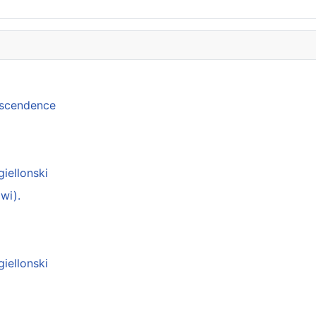
anscendence
giellonski
wi).
giellonski