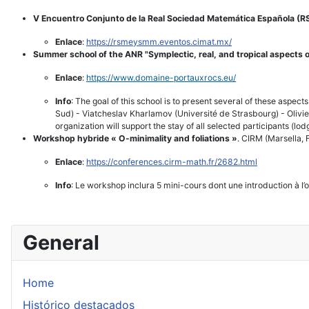
V Encuentro Conjunto de la Real Sociedad Matemática Española (
Enlace
:
https://rsmeysmm.eventos.cimat.mx/
Summer school of the ANR "Symplectic, real, and tropical aspects
Enlace
:
https://www.domaine-
portauxrocs.eu/
Info
: The goal of this school is to present several of these aspe
Sud) - Viatcheslav Kharlamov (Université de Strasbourg) - Olivi
organization will support the stay of all selected participants (lo
Workshop hybride « O-minimality and foliations »
. CIRM (Marsella, 
Enlace
:
https://conferences.cirm-math.
fr/2682.html
Info
: Le workshop inclura 5 mini-cours dont une introduction à l’o
General
Home
Histórico destacados