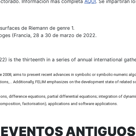
Doctorado. Información más completa
AQUÍ
. Se impartirán l
t surfaces de Riemann de genre 1.
moges (Francia, 28 a 30 de marzo de 2022.
) is the thirteenth in a series of annual international gathe
ce 2008, aims to present recent advances in symbolic or symbolic-numeric algo
quations,... Additionally, FELIM emphasizes on the development state of related
ations, difference equations, partial differential equations; integration of dyn
composition, factorisation); applications and software applications.
EVENTOS ANTIGUOS