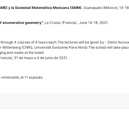
RSME) y la Sociedad Matemática Mexicana (SMM).
Guanajuato (México), 14-18
 of enumerative geometry"
, Le Croisic (Francia) , June 14-18, 2021.
cts through 4 courses of 4 hours each.The lectures will be given by - Denis Aur
er Wittenberg (CNRS, Université Sorbonne Paris Nord) The school will take plac
dging and meals at the hotel).
Francia), 31 de mayo a 4 de junio de 2021.
-minimalité, et 11 exposés.