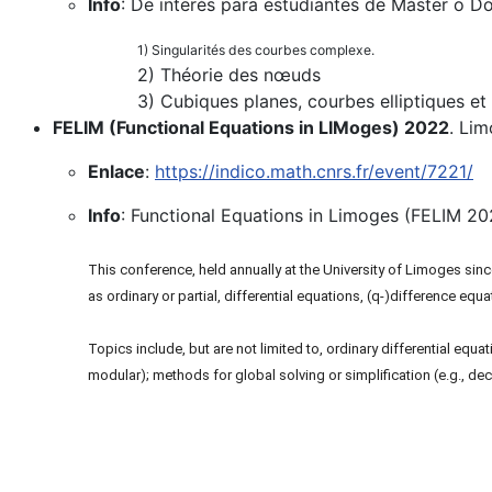
Info
: De interés para estudiantes de Máster o 
1) Singularités des courbes complexe.
2) Théorie des nœuds
3) Cubiques planes, courbes elliptiques e
FELIM (Functional Equations in LIMoges) 2022
. Li
Enlace
:
https://indico.math.cnrs.fr/event/7221/
Info
: Functional Equations in Limoges (FELIM 2022
This conference, held annually at the University of Limoges sin
as ordinary or partial, differential equations, (q-)difference e
Topics include, but are not limited to, ordinary differential equ
modular); methods for global solving or simplification (e.g., de