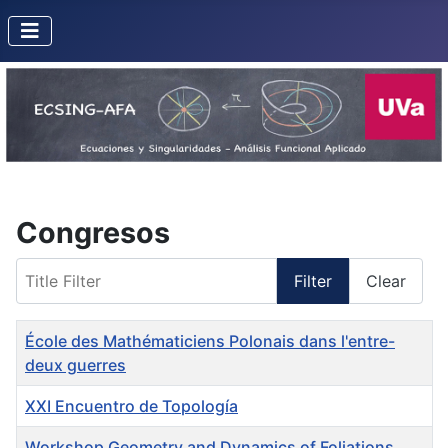
Congresos
Title Filter
Filter
Clear
Title
École des Mathématiciens Polonais dans l'entre-
deux guerres
XXI Encuentro de Topología
Workshop Geometry and Dynamics of Foliations