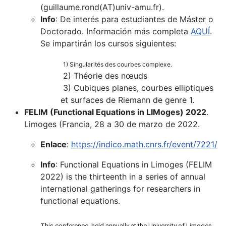
(guillaume.rond(AT)univ-amu.fr).
Info
: De interés para estudiantes de Máster o
Doctorado. Información más completa
AQUÍ
.
Se impartirán los cursos siguientes:
1) Singularités des courbes complexe.
2) Théorie des nœuds
3) Cubiques planes, courbes elliptiques
et surfaces de Riemann de genre 1.
FELIM (Functional Equations in LIMoges) 2022
.
Limoges (Francia, 28 a 30 de marzo de 2022.
Enlace
:
https://indico.math.cnrs.fr/event/7221/
Info
: Functional Equations in Limoges (FELIM
2022) is the thirteenth in a series of annual
international gatherings for researchers in
functional equations.
This conference, held annually at the University of Limoges