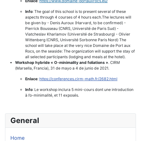
Enlace
:
https://www.domaine-
portauxrocs.eu/
Info
: The goal of this school is to present several of these
aspects through 4 courses of 4 hours each.The lectures will
be given by - Denis Auroux (Harvard, to be confirmed) -
Pierrick Bousseau (CNRS, Université de Paris Sud) -
Viatcheslav Kharlamov (Université de Strasbourg) - Olivier
Wittenberg (CNRS, Université Sorbonne Paris Nord) The
school will take place at the very nice Domaine de Port aux
Rocs, on the seaside: The organization will support the stay of
all selected participants (lodging and meals at the hotel).
Workshop hybride « O-minimality and foliations »
. CIRM
(Marsella, Francia), 31 de mayo a 4 de junio de 2021.
Enlace
:
https://conferences.cirm-math.
fr/2682.html
Info
: Le workshop inclura 5 mini-cours dont une introduction
à l’o-minimalité, et 11 exposés.
General
Home